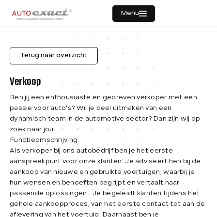
Menu
Terug naar overzicht
Home
Contact
Verkoop
+31 - (0)40 206 1528
Ben jij een enthousiaste en gedreven verkoper met een
Aanbod
info@autoexact.nl
passie voor auto's? Wil je deel uitmaken van een
dynamisch team in de automotive sector? Dan zijn wij op
Adres
Diensten
zoek naar jou!
Functieomschrijving
Oostrikkerstraat 12A
Als verkoper bij ons autobedrijf ben je het eerste
5595 AE Leende
Vacatures
aanspreekpunt voor onze klanten. Je adviseert hen bij de
aankoop van nieuwe en gebruikte voertuigen, waarbij je
Openingstijden
Werkplaats
hun wensen en behoeften begrijpt en vertaalt naar
passende oplossingen. Je begeleidt klanten tijdens het
ma t/m za:
12:00 - 17:00
gehele aankoopproces, van het eerste contact tot aan de
Verkocht
aflevering van het voertuig. Daarnaast ben je