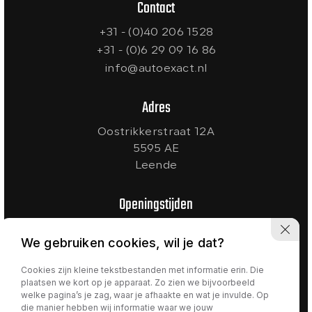
Contact
+31 - (0)40 206 1528
+31 - (0)6 29 09 16 86
info@autoexact.nl
Adres
Oostrikkerstraat 12A
5595 AE
Leende
Openingstijden
Ma t/m Vr:
09:00 - 18:00
We gebruiken cookies, wil je dat?
Zaterdag:
10:00 - 17:00
Zondag:
Gesloten
Cookies zijn kleine tekstbestanden met informatie erin. Die
plaatsen we kort op je apparaat. Zo zien we bijvoorbeeld
welke pagina’s je zag, waar je afhaakte en wat je invulde. Op
die manier hebben wij informatie waar we jouw