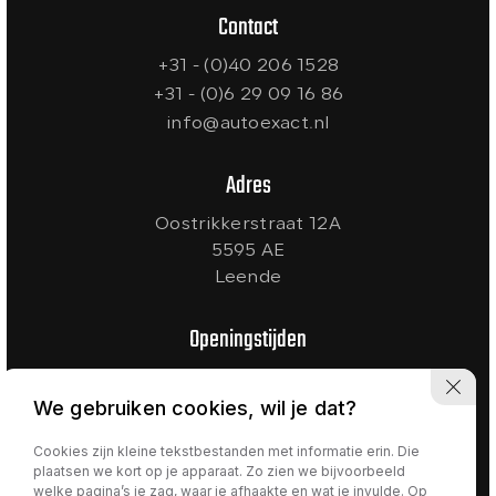
Contact
+31 - (0)40 206 1528
+31 - (0)6 29 09 16 86
info@autoexact.nl
Adres
Oostrikkerstraat 12A
5595 AE
Leende
Openingstijden
Ma t/m Vr:
09:00 - 18:00
We gebruiken cookies, wil je dat?
Zaterdag:
10:00 - 17:00
Zondag:
Gesloten
Cookies zijn kleine tekstbestanden met informatie erin. Die
plaatsen we kort op je apparaat. Zo zien we bijvoorbeeld
welke pagina’s je zag, waar je afhaakte en wat je invulde. Op