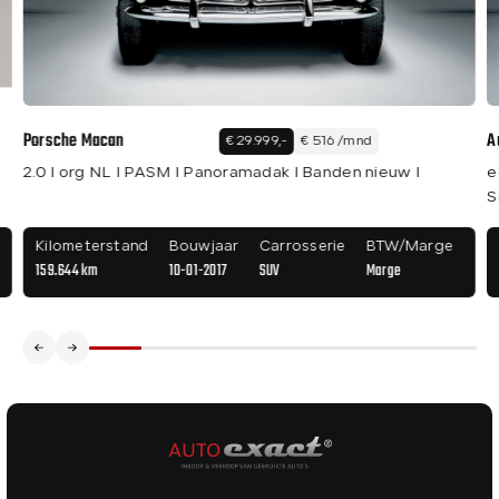
Porsche Macan
A
€ 29.999,-
€ 516 /mnd
2.0 I org NL I PASM I Panoramadak I Banden nieuw I
e
S
Kilometerstand
Bouwjaar
Carrosserie
BTW/Marge
159.644 km
10-01-2017
SUV
Marge