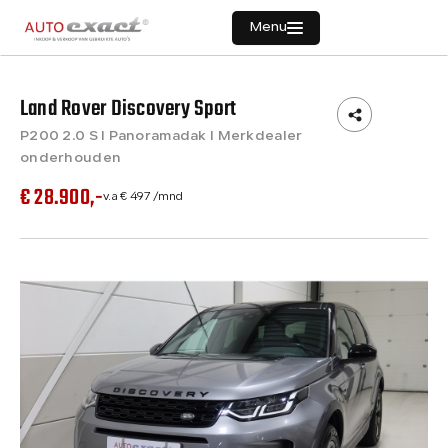
Menu
Land Rover Discovery Sport
P200 2.0 S I Panoramadak I Merkdealer
Home
Contact
onderhouden
+31 - (0)40 206 1528
€ 28.900,-
v.a € 497 /mnd
Aanbod
info@autoexact.nl
Adres
Diensten
Oostrikkerstraat 12A
5595 AE Leende
Vacatures
Openingstijden
Werkplaats
ma t/m za:
12:00 - 17:00
Verkocht