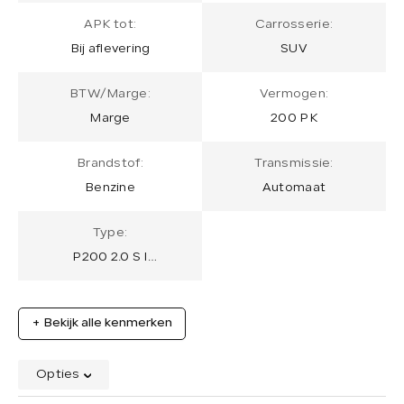
APK tot:
Carrosserie:
Bij aflevering
SUV
BTW/Marge:
Vermogen:
Marge
200 PK
Brandstof:
Transmissie:
Benzine
Automaat
Type:
P200 2.0 S I
Panoramadak I
Merkdealer
onderhouden
+ Bekijk alle kenmerken
Opties