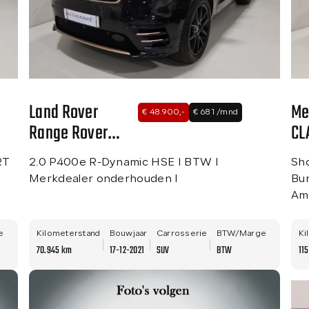
Land Rover
Me
€ 48.900,-
€ 681 /mnd
Range Rover
CL
Velar
RT
2.0 P400e R-Dynamic HSE I BTW I
Sh
Merkdealer onderhouden I
Bu
Amb
e
Kilometerstand
Bouwjaar
Carrosserie
BTW/Marge
Ki
70.945 km
17-12-2021
SUV
BTW
11