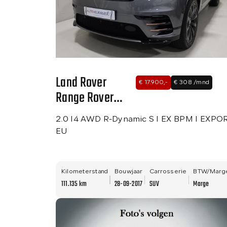
Land Rover
€ 17.900,-
€ 308 /mnd
Range Rover
Velar
2.0 I4 AWD R-Dynamic S I EX BPM I EXPO
EU
Kilometerstand
Bouwjaar
Carrosserie
BTW/Marg
111.135 km
28-09-2017
SUV
Marge