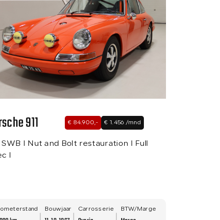
rsche 911
€ 84.900,-
€ 1.456 /mnd
 SWB I Nut and Bolt restauration I Full
c I
lometerstand
Bouwjaar
Carrosserie
BTW/Marge