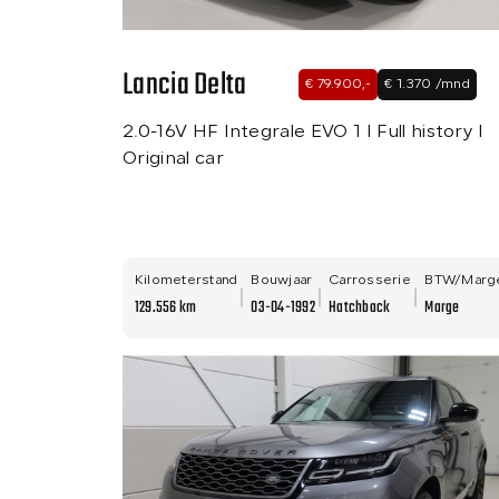
Lancia Delta
€ 79.900,-
€ 1.370 /mnd
2.0-16V HF Integrale EVO 1 I Full history I
Original car
Kilometerstand
Bouwjaar
Carrosserie
BTW/Marg
129.556 km
03-04-1992
Hatchback
Marge