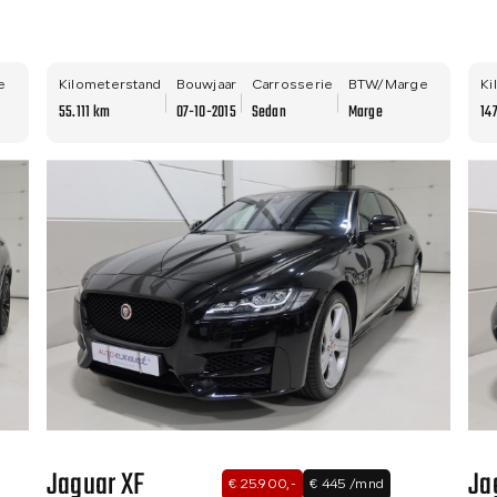
e
Kilometerstand
Bouwjaar
Carrosserie
BTW/Marge
Ki
55.111 km
07-10-2015
Sedan
Marge
14
Jaguar XF
Ja
€ 25.900,-
€ 445 /mnd