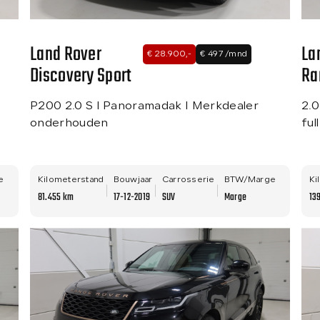
Land Rover
La
€ 28.900,-
€ 497 /mnd
Discovery Sport
Ra
Ev
P200 2.0 S I Panoramadak I Merkdealer
2.
onderhouden
ful
e
Kilometerstand
Bouwjaar
Carrosserie
BTW/Marge
Ki
81.455 km
17-12-2019
SUV
Marge
13