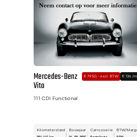
Mercedes-Benz
€ 7.950,- excl. BTW
€ 136 /
Vito
111 CDI Functional
Kilometerstand
Bouwjaar
Carrosserie
BTW/Marg