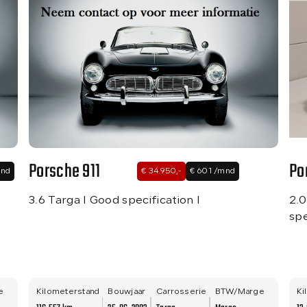
Porsche 911
Po
mnd
€ 34.950,-
€ 601 /mnd
3.6 Targa I Good specification I
2.0
spe
e
Kilometerstand
Bouwjaar
Carrosserie
BTW/Marge
Ki