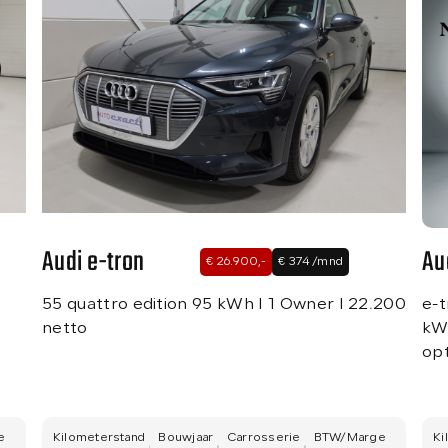
Audi e-tron
Au
€ 26.900,-
€ 374 /mnd
55 quattro edition 95 kWh I 1 Owner I 22.200
e-t
netto
kWh
op
e
Kilometerstand
Bouwjaar
Carrosserie
BTW/Marge
Ki