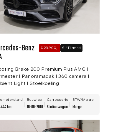
rcedes-Benz
€ 23.900,-
€ 411 /mnd
A
ooting Brake 200 Premium Plus AMG I
rmester I Panoramadak I 360 camera I
ient Light I Stoelkoeling
lometerstand
Bouwjaar
Carrosserie
BTW/Marge
5.444 km
18-09-2019
Stationwagon
Marge