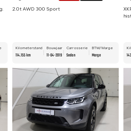
g.
2.0t AWD 300 Sport
XKR
his
e
Kilometerstand
Bouwjaar
Carrosserie
BTW/Marge
Ki
114.155 km
11-04-2019
Sedan
Marge
14