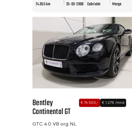
74.055 km
25-03-2008
Cabriolet
Marge
Bentley
€ 74.500,-
€ 1.278 /mnd
Continental GT
GTC 4.0 V8 org NL