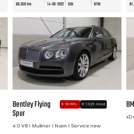
68.059 km
14-09-2022
SUV
BTW
97
Bentley Flying
BM
€ 59.999,-
€ 1.029 /mnd
Spur
xDr
4.0 V8 I Mulliner I Naim I Service new