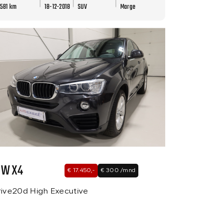
.581 km
18-12-2018
SUV
Marge
W X4
€ 17.450,-
€ 300 /mnd
ive20d High Executive