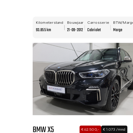
Kilometerstand
Bouwjaar
Carrosserie
BTW/Marg
93.855 km
21-09-2012
Cabriolet
Marge
BMW X5
€ 62.500,-
€ 1.073 /mnd