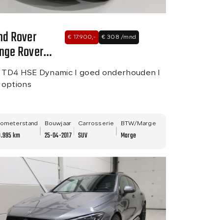
nd Rover
€ 17.900,-
€ 308 /mnd
nge Rover
oque
0 TD4 HSE Dynamic I goed onderhouden I
l options
lometerstand
Bouwjaar
Carrosserie
BTW/Marge
9.995 km
25-04-2017
SUV
Marge