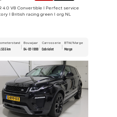
 4.0 V8 Convertible I Perfect service
tory I British racing green I org NL
lometerstand
Bouwjaar
Carrosserie
BTW/Marge
3.555 km
04-02-1999
Cabriolet
Marge