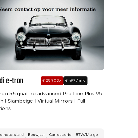
Verkocht
Over ons
Contact
di e-tron
€ 28.900,-
€ 497 /mnd
ron 55 quattro advanced Pro Line Plus 95
 I Siambeige I Virtual Mirrors I Full
tions
lometerstand
Bouwjaar
Carrosserie
BTW/Marge