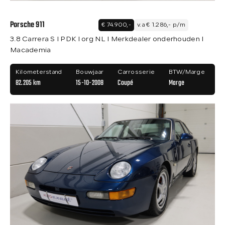
Porsche 911
€ 74.900,-
v.a € 1.286,- p/m
3.8 Carrera S I PDK I org NL I Merkdealer onderhouden I
Macademia
Kilometerstand
Bouwjaar
Carrosserie
BTW/Marge
82.205 km
15-10-2008
Coupé
Marge