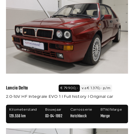
Lancia Delta
€ 79.900,-
v.a € 1.370,- p/m
2.0-16V HF Integrale EVO 1 I Full history I Original car
Kilometerstand
Bouwjaar
Carrosserie
BTW/Marge
129.556 km
03-04-1992
Hatchback
Marge