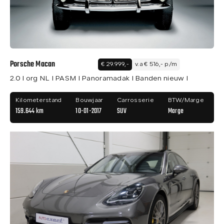
Porsche Macan
€ 29.999,-
v.a € 516,- p/m
2.0 I org NL I PASM I Panoramadak I Banden nieuw I
Kilometerstand
Bouwjaar
Carrosserie
BTW/Marge
159.644 km
10-01-2017
SUV
Marge