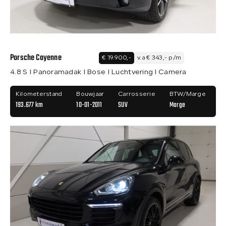
Porsche Cayenne
€ 19.900,-
v.a € 343,- p/m
4.8 S I Panoramadak I Bose I Luchtvering I Camera
Kilometerstand
Bouwjaar
Carrosserie
BTW/Marge
193.677 km
10-01-2011
SUV
Marge