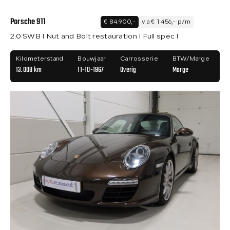
Porsche 911
€ 84.900,-
v.a € 1.456,- p/m
2.0 SWB I Nut and Bolt restauration I Full spec I
Kilometerstand
Bouwjaar
Carrosserie
BTW/Marge
13.008 km
11-10-1967
Overig
Marge