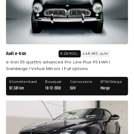
Audi e-tron
€ 28.900,-
v.a € 497,- p/m
e-tron 55 quattro advanced Pro Line Plus 95 kWh I
Siambeige I Virtual Mirrors I Full options
Kilometerstand
Bouwjaar
Carrosserie
BTW/Marge
97.581 km
18-12-2018
SUV
Marge