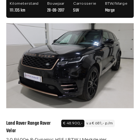
Kilometerstand
Bouwjaar
Carrosserie
BTW/Marge
111.135 km
28-09-2017
SUV
Marge
Land Rover Range Rover
€ 48.900,-
v.a € 681,- p/m
Velar
2.0 P400e R-Dynamic HSE I BTW I Merkdealer