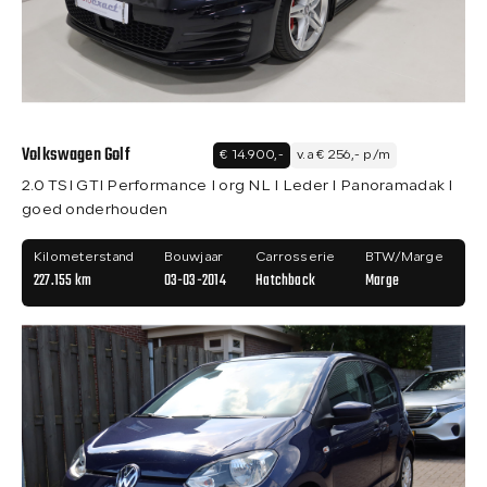
Volkswagen Golf
€ 14.900,-
v.a € 256,- p/m
2.0 TSI GTI Performance I org NL I Leder I Panoramadak I
goed onderhouden
Kilometerstand
Bouwjaar
Carrosserie
BTW/Marge
227.155 km
03-03-2014
Hatchback
Marge