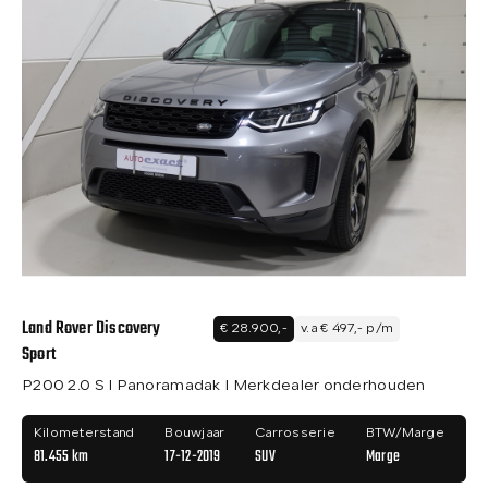
Land Rover Discovery
€ 28.900,-
v.a € 497,- p/m
Sport
P200 2.0 S I Panoramadak I Merkdealer onderhouden
Kilometerstand
Bouwjaar
Carrosserie
BTW/Marge
81.455 km
17-12-2019
SUV
Marge