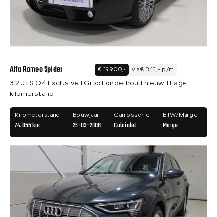
Over ons
Contact
Alfa Romeo Spider
€ 19.900,-
v.a € 343,- p/m
3.2 JTS Q4 Exclusive I Groot onderhoud nieuw I Lage
kilomerstand
Kilometerstand
Bouwjaar
Carrosserie
BTW/Marge
74.055 km
25-03-2008
Cabriolet
Marge