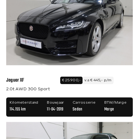
Jaguar XF
€ 25.900,-
v.a € 445,- p/m
2.0t AWD 300 Sport
Kilometerstand
Bouwjaar
Carrosserie
BTW/Marge
114.155 km
11-04-2019
Sedan
Marge