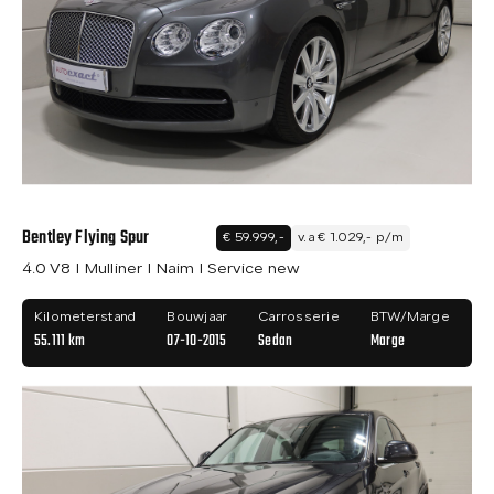
Bentley Flying Spur
€ 59.999,-
v.a € 1.029,- p/m
4.0 V8 I Mulliner I Naim I Service new
Kilometerstand
Bouwjaar
Carrosserie
BTW/Marge
55.111 km
07-10-2015
Sedan
Marge