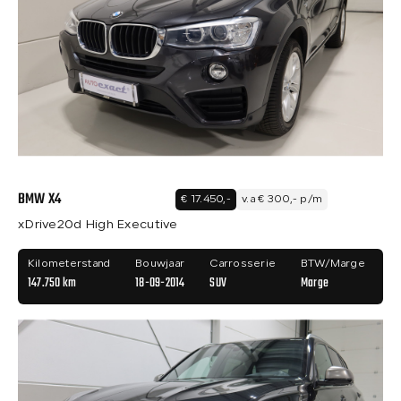
BMW X4
€ 17.450,-
v.a € 300,- p/m
xDrive20d High Executive
Kilometerstand
Bouwjaar
Carrosserie
BTW/Marge
147.750 km
18-09-2014
SUV
Marge