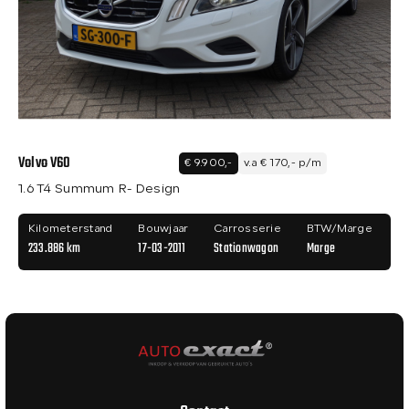
Volvo V60
€ 9.900,-
v.a € 170,- p/m
1.6 T4 Summum R- Design
Kilometerstand
Bouwjaar
Carrosserie
BTW/Marge
233.886 km
17-03-2011
Stationwagon
Marge