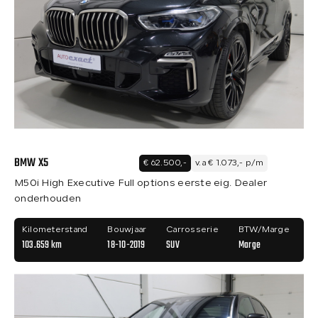
BMW X5
€ 62.500,-
v.a € 1.073,- p/m
M50i High Executive Full options eerste eig. Dealer
onderhouden
Kilometerstand
Bouwjaar
Carrosserie
BTW/Marge
103.659 km
18-10-2019
SUV
Marge