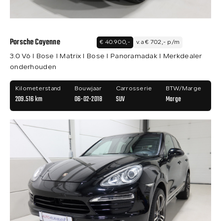
Porsche Cayenne
€ 40.900,-
v.a € 702,- p/m
3.0 V6 I Bose I Matrix I Bose I Panoramadak I Merkdealer
onderhouden
Kilometerstand
Bouwjaar
Carrosserie
BTW/Marge
209.516 km
06-02-2018
SUV
Marge