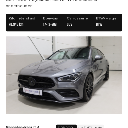
onderhouden I
Kilometerstand
Bouwjaar
Carrosserie
BTW/Marge
70.945 km
17-12-2021
SUV
BTW