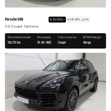
Porsche 968
€ 26.950,-
v.a € 463,- p/m
3.0 Coupé Tiptronic
Kilometerstand
Bouwjaar
Carrosserie
BTW/Marge
118.773 km
01-03-1992
Coupé
Marge