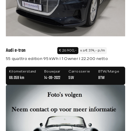
Audi e-tron
€ 26.900,-
v.a € 374,- p/m
55 quattro edition 95 kWh I 1 Owner I 22.200 netto
Kilometerstand
Bouwjaar
Carrosserie
BTW/Marge
68.059 km
14-09-2022
SUV
BTW