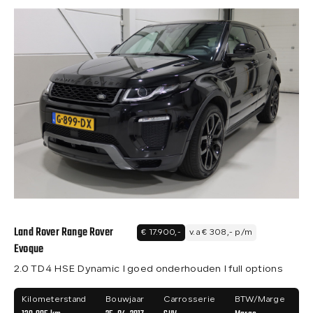
Land Rover Range Rover
€ 17.900,-
v.a € 308,- p/m
Evoque
2.0 TD4 HSE Dynamic I goed onderhouden I full options
Kilometerstand
Bouwjaar
Carrosserie
BTW/Marge