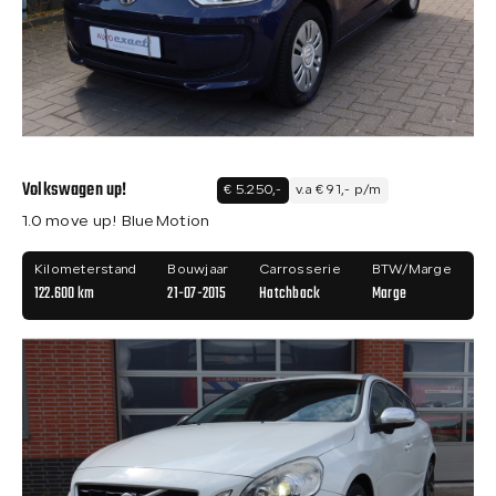
Volkswagen up!
€ 5.250,-
v.a € 91,- p/m
1.0 move up! BlueMotion
Kilometerstand
Bouwjaar
Carrosserie
BTW/Marge
122.600 km
21-07-2015
Hatchback
Marge