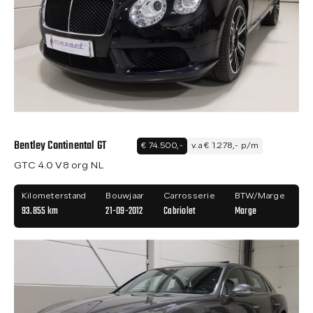
Bentley Continental GT
€ 74.500,-
v.a € 1.278,- p/m
GTC 4.0 V8 org NL
Kilometerstand
Bouwjaar
Carrosserie
BTW/Marge
93.855 km
21-09-2012
Cabriolet
Marge