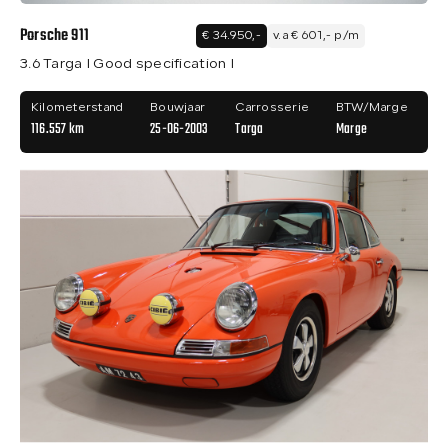
Porsche 911
€ 34.950,-
v.a € 601,- p/m
3.6 Targa I Good specification I
Kilometerstand
Bouwjaar
Carrosserie
BTW/Marge
116.557 km
25-06-2003
Targa
Marge