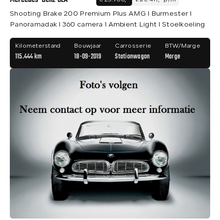
Mercedes-Benz CLA
€ 23.900,-
v.a € 411,- p/m
Shooting Brake 200 Premium Plus AMG I Burmester I
Panoramadak I 360 camera I Ambient Light I Stoelkoeling
Kilometerstand
Bouwjaar
Carrosserie
BTW/Marge
115.444 km
18-09-2019
Stationwagon
Marge