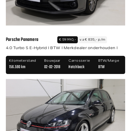
Porsche Panamera
€ 59.990,-
v.a € 835,- p/m
4.0 Turbo S E-Hybrid I BTW I Merkdealer onderhouden I
Kilometerstand
Bouwjaar
Carrosserie
BTW/Marge
156.590 km
02-02-2018
Hatchback
BTW