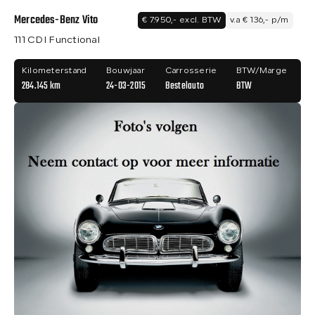
Mercedes-Benz Vito
€ 7.950,- excl. BTW
v.a € 136,- p/m
111 CDI Functional
Kilometerstand
Bouwjaar
Carrosserie
BTW/Marge
284.145 km
24-03-2015
Bestelauto
BTW