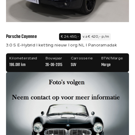
Porsche Cayenne
€ 24.450,-
v.a € 420,- p/m
3.0 S E-Hybrid I ketting nieuw I org NL I Panoramadak
Kilometerstand
Bouwjaar
Carrosserie
BTW/Marge
196.081 km
26-06-2015
SUV
Marge