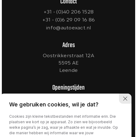
Contact
+31 - (0)40 206 1528
+31 - (0)6 29 09 16 86
info@autoexact.nl
Adres
Oostrikkerstraat 12A
5595 AE
Leende
Openingstijden
Ma t/m Vr:
09:00 - 18:00
We gebruiken cookies, wil je dat?
Zaterdag:
10:00 - 17:00
Zondag:
Gesloten
Cookies zijn kleine tekstbestanden met informatie erin. Die
plaatsen we kort op je apparaat. Zo zien we bijvoorbeeld
welke pagina’s je zag, waar je afhaakte en wat je invulde. Op
die manier hebben wij informatie waar we jouw