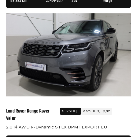
139.995 km
25-04-2017
SUV
Marge
Land Rover Range Rover
€ 17.900,-
v.a € 308,- p/m
Velar
2.0 I4 AWD R-Dynamic S I EX BPM I EXPORT EU