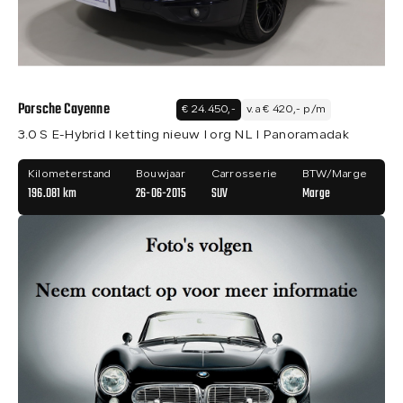
Porsche Cayenne
€ 24.450,-
v.a € 420,- p/m
3.0 S E-Hybrid I ketting nieuw I org NL I Panoramadak
Kilometerstand
Bouwjaar
Carrosserie
BTW/Marge
196.081 km
26-06-2015
SUV
Marge