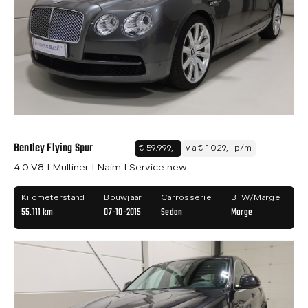
Bentley Flying Spur
€ 59.999,-
v.a € 1.029,- p/m
4.0 V8 I Mulliner I Naim I Service new
Kilometerstand
Bouwjaar
Carrosserie
BTW/Marge
55.111 km
07-10-2015
Sedan
Marge