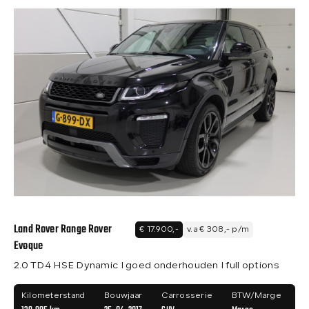
Land Rover Range Rover
€ 17.900,-
v.a € 308,- p/m
Evoque
2.0 TD4 HSE Dynamic I goed onderhouden I full options
Kilometerstand
Bouwjaar
Carrosserie
BTW/Marge