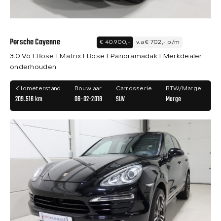
Porsche Cayenne
€ 40.900,-
v.a € 702,- p/m
3.0 V6 I Bose I Matrix I Bose I Panoramadak I Merkdealer
onderhouden
Kilometerstand
Bouwjaar
Carrosserie
BTW/Marge
209.516 km
06-02-2018
SUV
Marge