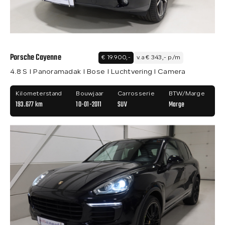
Porsche Cayenne
€ 19.900,-
v.a € 343,- p/m
4.8 S I Panoramadak I Bose I Luchtvering I Camera
Kilometerstand
Bouwjaar
Carrosserie
BTW/Marge
193.677 km
10-01-2011
SUV
Marge