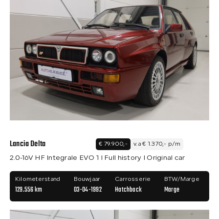
Lancia Delta
€ 79.900,-
v.a € 1.370,- p/m
2.0-16V HF Integrale EVO 1 I Full history I Original car
Kilometerstand
Bouwjaar
Carrosserie
BTW/Marge
129.556 km
03-04-1992
Hatchback
Marge