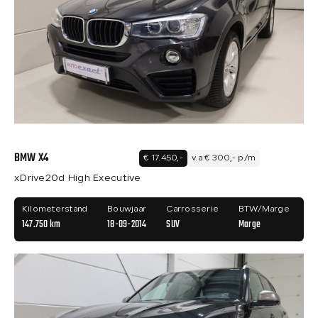
BMW X4
€ 17.450,-
v.a € 300,- p/m
xDrive20d High Executive
Kilometerstand
Bouwjaar
Carrosserie
BTW/Marge
147.750 km
18-09-2014
SUV
Marge