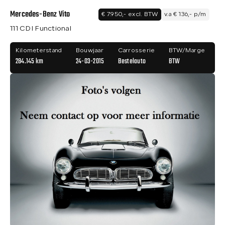
Mercedes-Benz Vito
€ 7.950,- excl. BTW
v.a € 136,- p/m
111 CDI Functional
Kilometerstand
Bouwjaar
Carrosserie
BTW/Marge
284.145 km
24-03-2015
Bestelauto
BTW