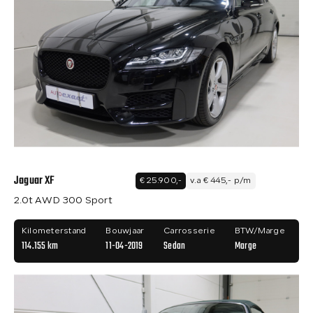
Jaguar XF
€ 25.900,-
v.a € 445,- p/m
2.0t AWD 300 Sport
Kilometerstand
Bouwjaar
Carrosserie
BTW/Marge
114.155 km
11-04-2019
Sedan
Marge