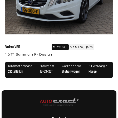
Volvo V60
€ 9.900,-
v.a € 170,- p/m
1.6 T4 Summum R- Design
Kilometerstand
Bouwjaar
Carrosserie
BTW/Marge
233.886 km
17-03-2011
Stationwagon
Marge