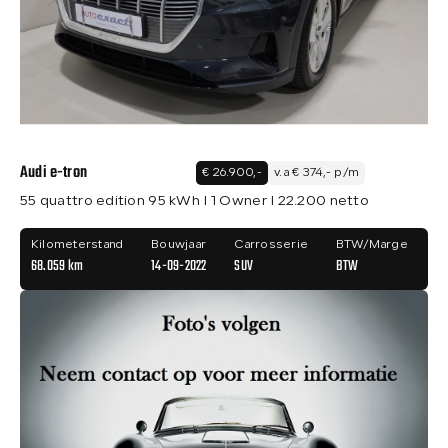
Audi e-tron
€ 26.900,-
v.a € 374,- p/m
55 quattro edition 95 kWh I 1 Owner I 22.200 netto
Kilometerstand
Bouwjaar
Carrosserie
BTW/Marge
68.059 km
14-09-2022
SUV
BTW