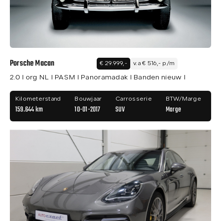
Porsche Macan
€ 29.999,-
v.a € 516,- p/m
2.0 I org NL I PASM I Panoramadak I Banden nieuw I
Kilometerstand
Bouwjaar
Carrosserie
BTW/Marge
159.644 km
10-01-2017
SUV
Marge