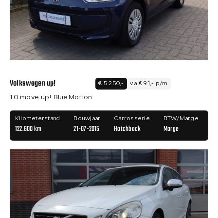
Volkswagen up!
€ 5.250,-
v.a € 91,- p/m
1.0 move up! BlueMotion
Kilometerstand
Bouwjaar
Carrosserie
BTW/Marge
122.600 km
21-07-2015
Hatchback
Marge