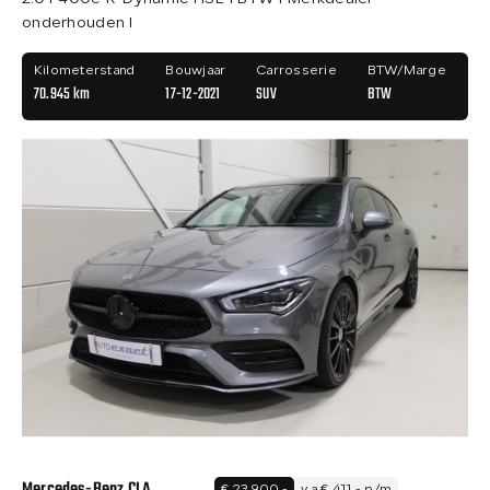
onderhouden I
Kilometerstand
Bouwjaar
Carrosserie
BTW/Marge
70.945 km
17-12-2021
SUV
BTW