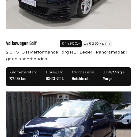
Volkswagen Golf
€ 14.900,-
v.a € 256,- p/m
2.0 TSI GTI Performance I org NL I Leder I Panoramadak I
goed onderhouden
Kilometerstand
Bouwjaar
Carrosserie
BTW/Marge
227.155 km
03-03-2014
Hatchback
Marge