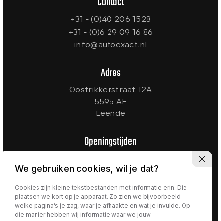
Contact
+31 - (0)40 206 1528
+31 - (0)6 29 09 16 86
info@autoexact.nl
Adres
Oostrikkerstraat 12A
5595 AE
Leende
Openingstijden
Ma t/m Vr:
09:00 - 18:00
We gebruiken cookies, wil je dat?
Zaterdag:
10:00 - 17:00
Zondag:
Gesloten
Cookies zijn kleine tekstbestanden met informatie erin. Die
plaatsen we kort op je apparaat. Zo zien we bijvoorbeeld
welke pagina’s je zag, waar je afhaakte en wat je invulde. Op
die manier hebben wij informatie waar we jouw