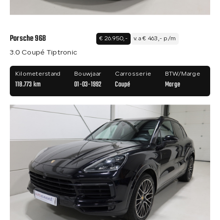
Porsche 968
€ 26.950,-
v.a € 463,- p/m
3.0 Coupé Tiptronic
Kilometerstand
Bouwjaar
Carrosserie
BTW/Marge
118.773 km
01-03-1992
Coupé
Marge