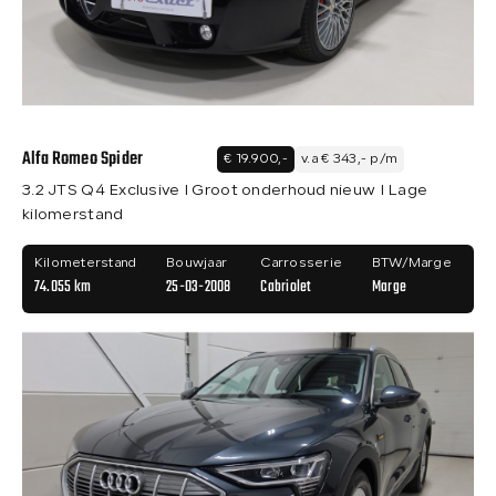
Over ons
Contact
Alfa Romeo Spider
€ 19.900,-
v.a € 343,- p/m
3.2 JTS Q4 Exclusive I Groot onderhoud nieuw I Lage
kilomerstand
Kilometerstand
Bouwjaar
Carrosserie
BTW/Marge
74.055 km
25-03-2008
Cabriolet
Marge