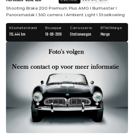
Mercedes-Benz CLA
€ 23.900,-
v.a € 411,- p/m
Shooting Brake 200 Premium Plus AMG I Burmester I
Panoramadak I 360 camera I Ambient Light I Stoelkoeling
Kilometerstand
Bouwjaar
Carrosserie
BTW/Marge
115.444 km
18-09-2019
Stationwagon
Marge