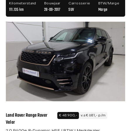
Kilometerstand
Bouwjaar
Carrosserie
BTW/Marge
111.135 km
28-09-2017
SUV
Marge
Land Rover Range Rover
€ 48.900,-
v.a € 681,- p/m
Velar
2.0 P400e R-Dynamic HSE I BTW I Merkdealer