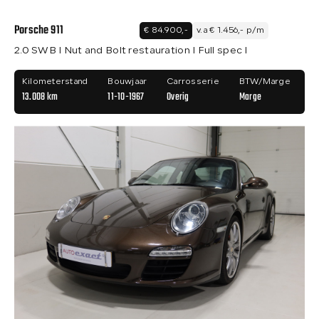
Porsche 911
€ 84.900,-
v.a € 1.456,- p/m
2.0 SWB I Nut and Bolt restauration I Full spec I
Kilometerstand
Bouwjaar
Carrosserie
BTW/Marge
13.008 km
11-10-1967
Overig
Marge