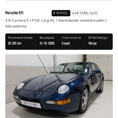
Porsche 911
€ 74.900,-
v.a € 1.286,- p/m
3.8 Carrera S I PDK I org NL I Merkdealer onderhouden I
Macademia
Kilometerstand
Bouwjaar
Carrosserie
BTW/Marge
82.205 km
15-10-2008
Coupé
Marge