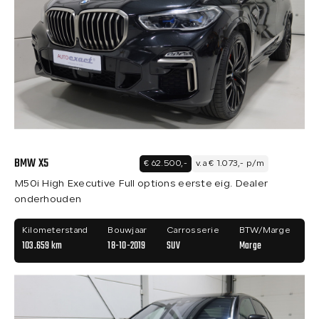
BMW X5
€ 62.500,-
v.a € 1.073,- p/m
M50i High Executive Full options eerste eig. Dealer
onderhouden
Kilometerstand
Bouwjaar
Carrosserie
BTW/Marge
103.659 km
18-10-2019
SUV
Marge