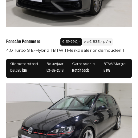
Porsche Panamera
€ 59.990,-
v.a € 835,- p/m
4.0 Turbo S E-Hybrid I BTW I Merkdealer onderhouden I
Kilometerstand
Bouwjaar
Carrosserie
BTW/Marge
156.590 km
02-02-2018
Hatchback
BTW