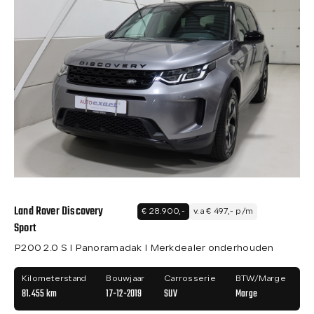
Land Rover Discovery
€ 28.900,-
v.a € 497,- p/m
Sport
P200 2.0 S I Panoramadak I Merkdealer onderhouden
Kilometerstand
Bouwjaar
Carrosserie
BTW/Marge
81.455 km
17-12-2019
SUV
Marge