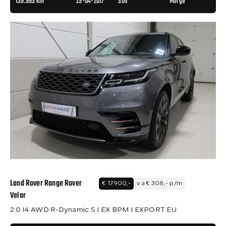
139.995 km
25-04-2017
SUV
Marge
Land Rover Range Rover
€ 17.900,-
v.a € 308,- p/m
Velar
2.0 I4 AWD R-Dynamic S I EX BPM I EXPORT EU