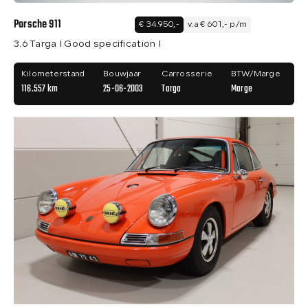
Porsche 911
€ 34.950,-
v.a € 601,- p/m
3.6 Targa I Good specification I
Kilometerstand
Bouwjaar
Carrosserie
BTW/Marge
116.557 km
25-06-2003
Targa
Marge