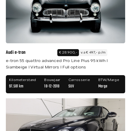
Audi e-tron
€ 28.900,-
v.a € 497,- p/m
e-tron 55 quattro advanced Pro Line Plus 95 kWh I
Siambeige I Virtual Mirrors I Full options
Kilometerstand
Bouwjaar
Carrosserie
BTW/Marge
97.581 km
18-12-2018
SUV
Marge