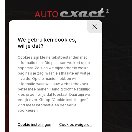
We gebruiken cookies,
wil je dat?
Cookies zijn kleine tekstbestanden met
informatie erin. Die plaatsen we kort op je
apparaat. Zo zien we bijvoorbeeld welke
pagina’s je zag, waar je afhaakte en wat je
invulde. Op die manier hebben wij
informatie waar we jouw websitebezoek
beter mee maken. Handig toch? Natuurlijk
kies je zelf of je dat toestaat. Daar zijn we
eerlijk over. Klik op “Cookie instellingen”,
vind meer informatie en beheer je
voorkeuren.
©Autoexact
Cookie instellingen
Cookies weigeren