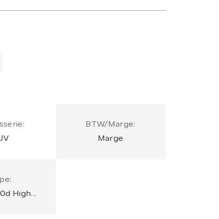
sserie:
BTW/Marge:
UV
Marge
pe:
20d High
utive