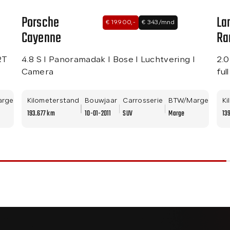
Porsche
La
€ 19.900,-
€ 343/mnd
Cayenne
Ra
Ev
RT
4.8 S I Panoramadak I Bose I Luchtvering I
2.0
Camera
ful
arge
Kilometerstand
Bouwjaar
Carrosserie
BTW/Marge
Ki
193.677 km
10-01-2011
SUV
Marge
13