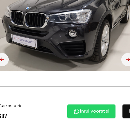
Carrosserie:
Inruilvoorstel
SUV