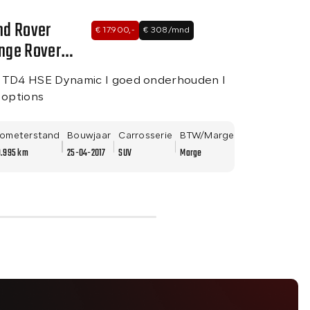
nd Rover
Audi Q3
€ 17.900,-
€ 308/mnd
nge Rover
1.4 TFSI I S
oque
org NL
 TD4 HSE Dynamic I goed onderhouden I
l options
lometerstand
Bouwjaar
Carrosserie
BTW/Marge
Kilometerst
9.995 km
25-04-2017
SUV
Marge
58.784 km