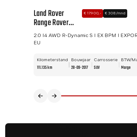
Land Rover
€ 17.900,-
€ 308/mnd
Range Rover
Velar
2.0 I4 AWD R-Dynamic S I EX BPM I EXPO
EU
Kilometerstand
Bouwjaar
Carrosserie
BTW/M
111.135 km
28-09-2017
SUV
Marge