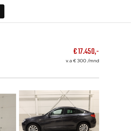
Home
€ 17.450,-
v.a € 300 /mnd
Aanbod
Diensten
Vacatures
Werkplaats