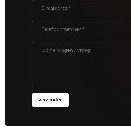
E-mailadres
*
Telefoonnummer
*
Opmerkingen / vraag
Verzenden