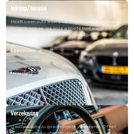
Inkoop/taxatie
Heeft u een auto waar u vanaf wilt? Auto Exact kan u
mogelijk helpen. Via onze website kunt u snel en
eenvoudig uw auto taxeren en verkopen.
Lees meer
Verzekering
U wilt uw auto zo goed mogelijk verzekeren. Of het
nou een zakelijke of particuliere rijder bent, u wilt geen