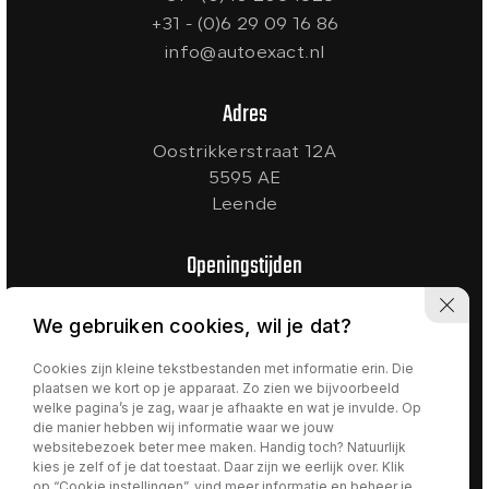
+31 - (0)6 29 09 16 86
info@autoexact.nl
Adres
Oostrikkerstraat 12A
5595 AE
Leende
Openingstijden
Ma t/m Vr:
09:00 - 18:00
We gebruiken cookies, wil je dat?
Zaterdag:
10:00 - 17:00
Zondag:
Gesloten
Cookies zijn kleine tekstbestanden met informatie erin. Die
plaatsen we kort op je apparaat. Zo zien we bijvoorbeeld
welke pagina’s je zag, waar je afhaakte en wat je invulde. Op
die manier hebben wij informatie waar we jouw
websitebezoek beter mee maken. Handig toch? Natuurlijk
Privacy policy
kies je zelf of je dat toestaat. Daar zijn we eerlijk over. Klik
op “Cookie instellingen”, vind meer informatie en beheer je