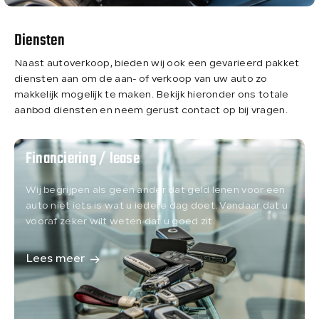
Over ons
Diensten
Naast autoverkoop, bieden wij ook een gevarieerd pakket
Contact
diensten aan om de aan- of verkoop van uw auto zo
makkelijk mogelijk te maken. Bekijk hieronder ons totale
aanbod diensten en neem gerust contact op bij vragen.
Financiering / lease
Wij begrijpen als geen ander dat geld lenen voor een
auto niet iets is wat u iedere dag doet. Vandaar dat u
vooraf zeker wilt weten dat u goed zit.
Lees meer