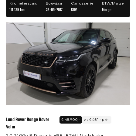
Kilometerstand
Bouwjaar
Carrosserie
BTW/Marge
111.135 km
28-09-2017
SUV
Marge
Land Rover Range Rover
€ 48.900,-
v.a € 681,- p/m
Velar
2.0 P400e R-Dynamic HSE I BTW I Merkdealer