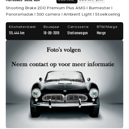
Mercedes-Benz CLA
€ 23.900,-
v.a € 411,- p/m
Shooting Brake 200 Premium Plus AMG I Burmester I
Panoramadak I 360 camera I Ambient Light I Stoelkoeling
Kilometerstand
Bouwjaar
Carrosserie
BTW/Marge
115.444 km
18-09-2019
Stationwagon
Marge