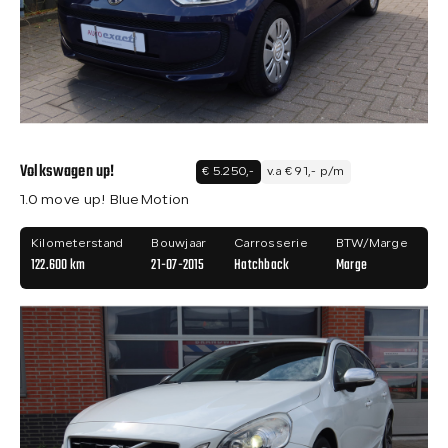
Volkswagen up!
€ 5.250,-
v.a € 91,- p/m
1.0 move up! BlueMotion
Kilometerstand
Bouwjaar
Carrosserie
BTW/Marge
122.600 km
21-07-2015
Hatchback
Marge