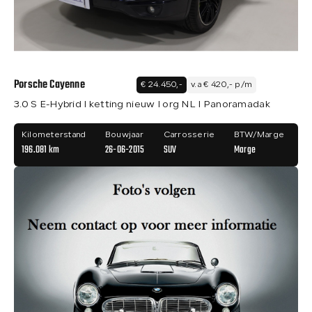
Porsche Cayenne
€ 24.450,-
v.a € 420,- p/m
3.0 S E-Hybrid I ketting nieuw I org NL I Panoramadak
Kilometerstand
Bouwjaar
Carrosserie
BTW/Marge
196.081 km
26-06-2015
SUV
Marge