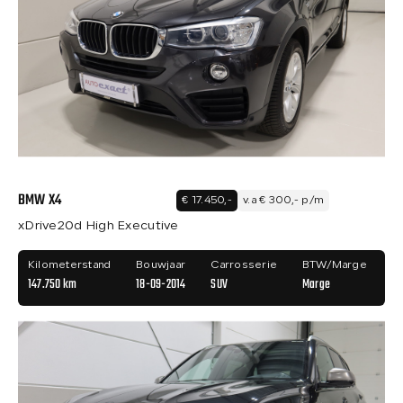
BMW X4
€ 17.450,-
v.a € 300,- p/m
xDrive20d High Executive
Kilometerstand
Bouwjaar
Carrosserie
BTW/Marge
147.750 km
18-09-2014
SUV
Marge