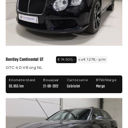
Bentley Continental GT
€ 74.500,-
v.a € 1.278,- p/m
GTC 4.0 V8 org NL
Kilometerstand
Bouwjaar
Carrosserie
BTW/Marge
93.855 km
21-09-2012
Cabriolet
Marge