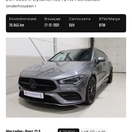
onderhouden I
Kilometerstand
Bouwjaar
Carrosserie
BTW/Marge
70.945 km
17-12-2021
SUV
BTW