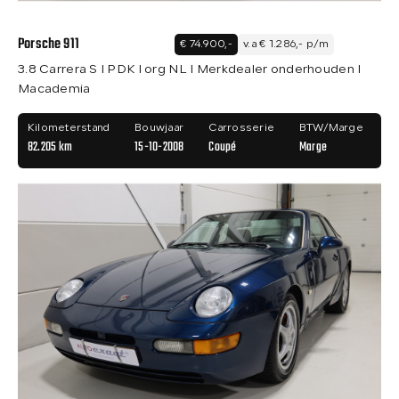
Porsche 911
€ 74.900,-
v.a € 1.286,- p/m
3.8 Carrera S I PDK I org NL I Merkdealer onderhouden I
Macademia
Kilometerstand
Bouwjaar
Carrosserie
BTW/Marge
82.205 km
15-10-2008
Coupé
Marge