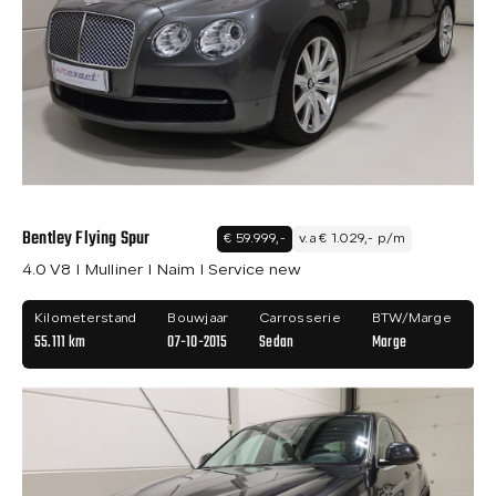
Bentley Flying Spur
€ 59.999,-
v.a € 1.029,- p/m
4.0 V8 I Mulliner I Naim I Service new
Kilometerstand
Bouwjaar
Carrosserie
BTW/Marge
55.111 km
07-10-2015
Sedan
Marge