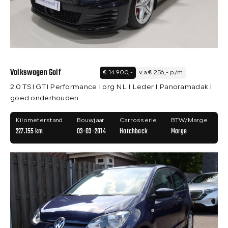
Volkswagen Golf
€ 14.900,-
v.a € 256,- p/m
2.0 TSI GTI Performance I org NL I Leder I Panoramadak I
goed onderhouden
Kilometerstand
Bouwjaar
Carrosserie
BTW/Marge
227.155 km
03-03-2014
Hatchback
Marge