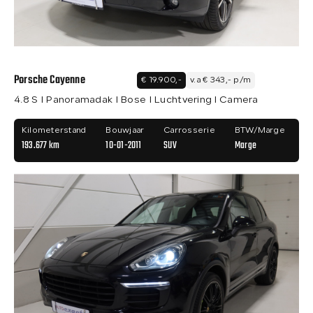
Porsche Cayenne
€ 19.900,-
v.a € 343,- p/m
4.8 S I Panoramadak I Bose I Luchtvering I Camera
Kilometerstand
Bouwjaar
Carrosserie
BTW/Marge
193.677 km
10-01-2011
SUV
Marge