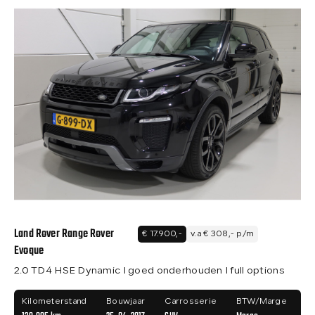
Land Rover Range Rover
€ 17.900,-
v.a € 308,- p/m
Evoque
2.0 TD4 HSE Dynamic I goed onderhouden I full options
Kilometerstand
Bouwjaar
Carrosserie
BTW/Marge