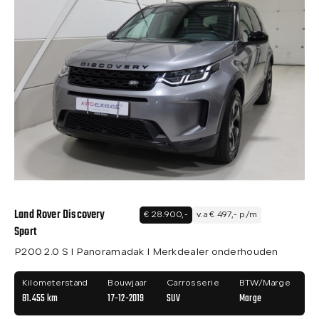
Land Rover Discovery
€ 28.900,-
v.a € 497,- p/m
Sport
P200 2.0 S I Panoramadak I Merkdealer onderhouden
Kilometerstand
Bouwjaar
Carrosserie
BTW/Marge
81.455 km
17-12-2019
SUV
Marge