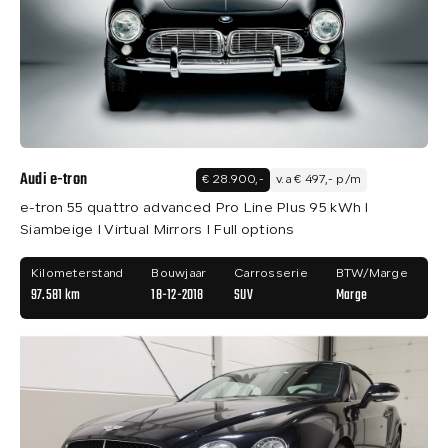
Audi e-tron
€ 28.900,-
v.a € 497,- p/m
e-tron 55 quattro advanced Pro Line Plus 95 kWh I
Siambeige I Virtual Mirrors I Full options
Kilometerstand
Bouwjaar
Carrosserie
BTW/Marge
97.581 km
18-12-2018
SUV
Marge