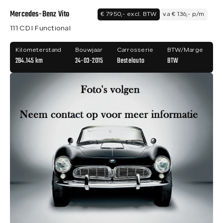
Mercedes-Benz Vito
€ 7.950,- excl. BTW
v.a € 136,- p/m
111 CDI Functional
Kilometerstand
Bouwjaar
Carrosserie
BTW/Marge
284.145 km
24-03-2015
Bestelauto
BTW