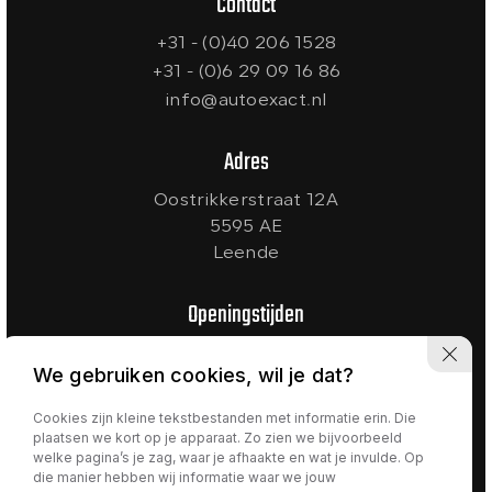
Contact
+31 - (0)40 206 1528
+31 - (0)6 29 09 16 86
info@autoexact.nl
Adres
Oostrikkerstraat 12A
5595 AE
Leende
Openingstijden
Ma t/m Vr:
09:00 - 18:00
We gebruiken cookies, wil je dat?
Zaterdag:
10:00 - 17:00
Zondag:
Gesloten
Cookies zijn kleine tekstbestanden met informatie erin. Die
plaatsen we kort op je apparaat. Zo zien we bijvoorbeeld
welke pagina’s je zag, waar je afhaakte en wat je invulde. Op
die manier hebben wij informatie waar we jouw