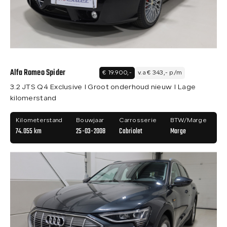
Over ons
Contact
Alfa Romeo Spider
€ 19.900,-
v.a € 343,- p/m
3.2 JTS Q4 Exclusive I Groot onderhoud nieuw I Lage
kilomerstand
Kilometerstand
Bouwjaar
Carrosserie
BTW/Marge
74.055 km
25-03-2008
Cabriolet
Marge