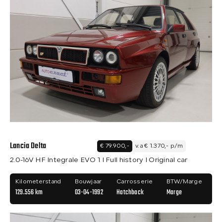
Lancia Delta
€ 79.900,-
v.a € 1.370,- p/m
2.0-16V HF Integrale EVO 1 I Full history I Original car
Kilometerstand
Bouwjaar
Carrosserie
BTW/Marge
129.556 km
03-04-1992
Hatchback
Marge