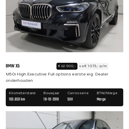
BMW X5
€ 62.500,-
v.a € 1.073,- p/m
M50i High Executive Full options eerste eig. Dealer
onderhouden
Kilometerstand
Bouwjaar
Carrosserie
BTW/Marge
103.659 km
18-10-2019
SUV
Marge