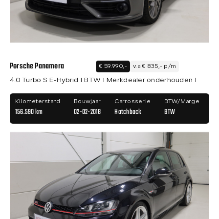
Porsche Panamera
€ 59.990,-
v.a € 835,- p/m
4.0 Turbo S E-Hybrid I BTW I Merkdealer onderhouden I
Kilometerstand
Bouwjaar
Carrosserie
BTW/Marge
156.590 km
02-02-2018
Hatchback
BTW