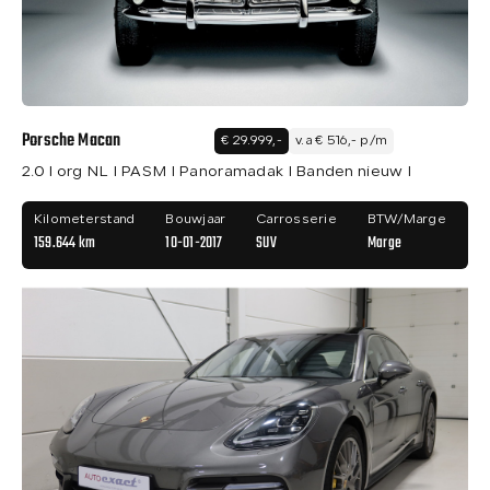
Porsche Macan
€ 29.999,-
v.a € 516,- p/m
2.0 I org NL I PASM I Panoramadak I Banden nieuw I
Kilometerstand
Bouwjaar
Carrosserie
BTW/Marge
159.644 km
10-01-2017
SUV
Marge