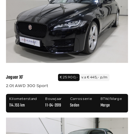
Jaguar XF
€ 25.900,-
v.a € 445,- p/m
2.0t AWD 300 Sport
Kilometerstand
Bouwjaar
Carrosserie
BTW/Marge
114.155 km
11-04-2019
Sedan
Marge