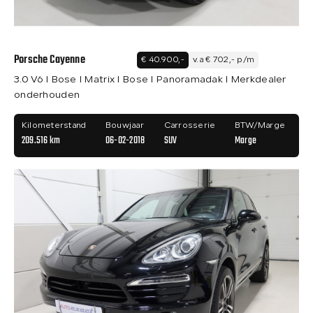
Porsche Cayenne
€ 40.900,-
v.a € 702,- p/m
3.0 V6 I Bose I Matrix I Bose I Panoramadak I Merkdealer
onderhouden
Kilometerstand
Bouwjaar
Carrosserie
BTW/Marge
209.516 km
06-02-2018
SUV
Marge