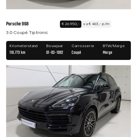
Porsche 968
€ 26.950,-
v.a € 463,- p/m
3.0 Coupé Tiptronic
Kilometerstand
Bouwjaar
Carrosserie
BTW/Marge
118.773 km
01-03-1992
Coupé
Marge