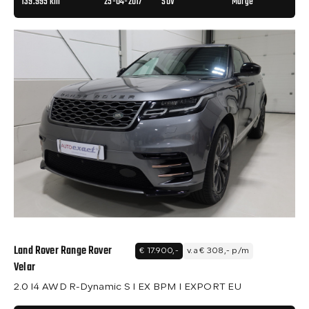
139.995 km
25-04-2017
SUV
Marge
Land Rover Range Rover
€ 17.900,-
v.a € 308,- p/m
Velar
2.0 I4 AWD R-Dynamic S I EX BPM I EXPORT EU