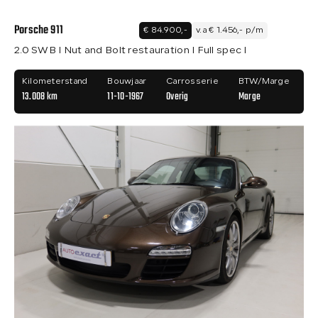
Porsche 911
€ 84.900,-
v.a € 1.456,- p/m
2.0 SWB I Nut and Bolt restauration I Full spec I
Kilometerstand
Bouwjaar
Carrosserie
BTW/Marge
13.008 km
11-10-1967
Overig
Marge