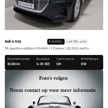
Audi e-tron
€ 26.900,-
v.a € 374,- p/m
55 quattro edition 95 kWh I 1 Owner I 22.200 netto
Kilometerstand
Bouwjaar
Carrosserie
BTW/Marge
68.059 km
14-09-2022
SUV
BTW