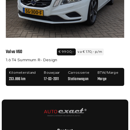
Volvo V60
€ 9.900,-
v.a € 170,- p/m
1.6 T4 Summum R- Design
Kilometerstand
Bouwjaar
Carrosserie
BTW/Marge
233.886 km
17-03-2011
Stationwagon
Marge