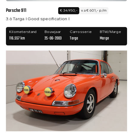
Porsche 911
€ 34.950,-
v.a € 601,- p/m
3.6 Targa I Good specification I
Kilometerstand
Bouwjaar
Carrosserie
BTW/Marge
116.557 km
25-06-2003
Targa
Marge